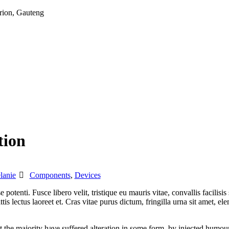
urion, Gauteng
tion
Tags
lanie
Components‎
,
Devices‎
potenti. Fusce libero velit, tristique eu mauris vitae, convallis facilis
ittis lectus laoreet et. Cras vitae purus dictum, fringilla urna sit amet, 
ut the majority have suffered alteration in some form, by injected humo