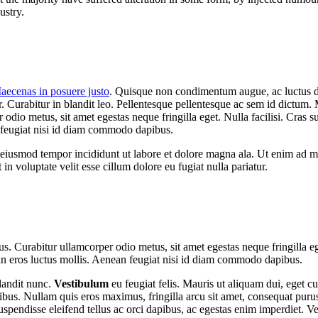
ustry.
aecenas in posuere justo
. Quisque non condimentum augue, ac luctus dia
r. Curabitur in blandit leo. Pellentesque pellentesque ac sem id dictum. 
odio metus, sit amet egestas neque fringilla eget. Nulla facilisi. Cras 
 feugiat nisi id diam commodo dapibus.
o eiusmod tempor incididunt ut labore et dolore magna ala. Ut enim ad mi
n voluptate velit esse cillum dolore eu fugiat nulla pariatur.
s. Curabitur ullamcorper odio metus, sit amet egestas neque fringilla ege
n eros luctus mollis. Aenean feugiat nisi id diam commodo dapibus.
blandit nunc.
Vestibulum
eu feugiat felis. Mauris ut aliquam dui, eget cu
ibus. Nullam quis eros maximus, fringilla arcu sit amet, consequat puru
Suspendisse eleifend tellus ac orci dapibus, ac egestas enim imperdiet.