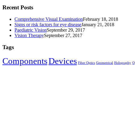
Recent Posts
Comprehensive Visual Examination
February 18, 2018
Signs or risk factors for eye disease
January 21, 2018
Paediatric Vision
September 29, 2017
Vision Therapy
September 27, 2017
Tags
Components‎
Devices‎
Fiber Optics‎
Geometrical
Holography‎
Op