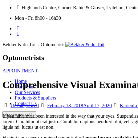
Highlands Centre, Corner Rabie & Glover, Lyttelton, Cent
Mon - Fri 8h00 - 16h30
Bekker & du Toit - Optometrists
Optometrists
APPOINTMENT
Home
Comprehensive Visual Examina
Our Team
Our Services
Products & Suppliers
Contact Us
Categories
Posted
Author
Uncategorized
February 18, 2018
April 17, 2020
KarienLe
on
Toggle menu
If you have ever been interested in the way that your eyes. Suspendisse 
lorem. Curabitur at erat justo. Curabitur dapibus hendrerit dui, vel sag
ligula mi, luctus ut est non.
Having your eyes examined periodically
Lorem Ipsum available
, b