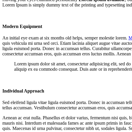
Lorem Ipsum is simply dummy text of the printing and typesetting ind
Modern Equipment
An initial eye exam at six months old helps, semper molestie lorem.
M
quis vehicula mi urna sed orci. Etiam lacinia aliquet augue vitae aucto
ligula euismod porta. Donec in accumsan tellus. Curabitur ullamcorper 
consectetur accumsan eros, quis accumsan eros luctus mollis. Aenean
Lorem ipsum dolor sit amet, consectetur adipisicing elit, sed d
aliquip ex ea commodo consequat. Duis aute or in reprehenderit i
Individual Approach
Sed eleifend ligula vitae ligula euismod porta. Donec in accumsan tellu
tellus accumsan. Vestibulum consectetur accumsan eros, quis accumsa
Aenean ac erat nulla. Phasellus et dolor varius, fermentum nisi quis, 
mauris nisi. Interdum et malesuada fames ac ante ipsum primis in fauc
quis. Maecenas id urna pulvinar, consectetur nibh ut, sodales ligula. 