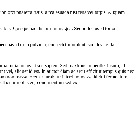
ibh orci pharetra risus, a malesuada nisi felis vel turpis. Aliquam
ucibus. Quisque iaculis rutrum magna. Sed id lectus id tortor
cenas id urna pulvinar, consectetur nibh ut, sodales ligula.
 urna porta luctus ut sed sapien. Sed maximus imperdiet ipsum, id
nt vel, aliquet id est. In auctor diam ac arcu efficitur tempus quis nec
. Etiam non massa lorem. Curabitur interdum massa id dui fermentum
a efficitur mollis eu, condimentum sed ex.