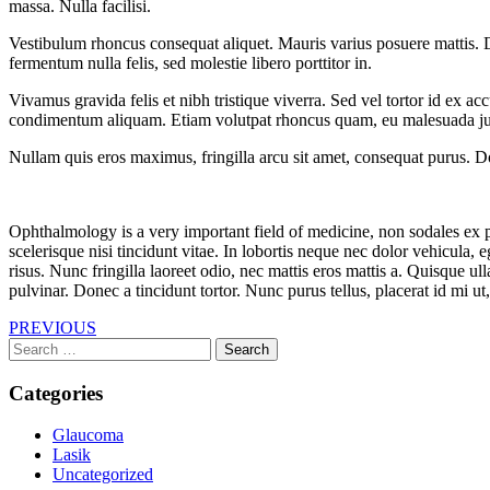
massa. Nulla facilisi.
Vestibulum rhoncus consequat aliquet. Mauris varius posuere mattis. Duis
fermentum nulla felis, sed molestie libero porttitor in.
Vivamus gravida felis et nibh tristique viverra. Sed vel tortor id ex 
condimentum aliquam. Etiam volutpat rhoncus quam, eu malesuada justo
Nullam quis eros maximus, fringilla arcu sit amet, consequat purus. Do
Ophthalmology is a very important field of medicine, non sodales ex p
scelerisque nisi tincidunt vitae. In lobortis neque nec dolor vehicula, 
risus. Nunc fringilla laoreet odio, nec mattis eros mattis a. Quisque 
pulvinar. Donec a tincidunt tortor. Nunc purus tellus, placerat id mi ut
PREVIOUS
Search
for:
Categories
Glaucoma
Lasik
Uncategorized