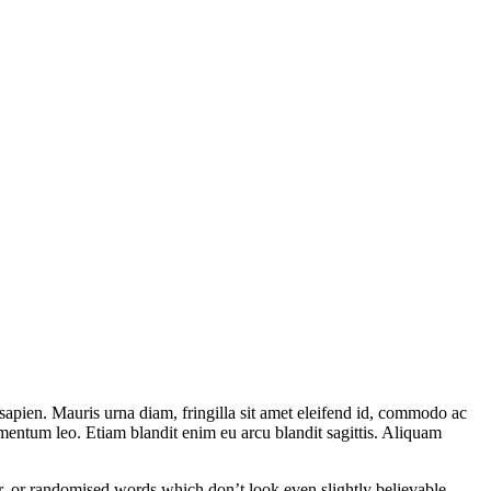
is sapien. Mauris urna diam, fringilla sit amet eleifend id, commodo ac
elementum leo. Etiam blandit enim eu arcu blandit sagittis. Aliquam
ur, or randomised words which don’t look even slightly believable.