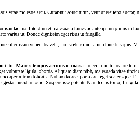
 vitae molestie arcu. Curabitur sollicitudin, velit ut eleifend auctor, n
accumsan lacinia. Interdum et malesuada fames ac ante ipsum primis in fa
 varius ut. Donec dignissim eget risus ut fringilla.
nec dignissim venenatis velit, non scelerisque sapien faucibus quis. Mae
orttitor.
Mauris tempus accumsan massa
. Integer non tellus pretium
eget vulputate ligula lobortis. Aliquam diam nibh, malesuada vitae tincidu
ullamcorper rutrum lobortis. Nullam laoreet porta orci eget scelerisque
, egestas tincidunt odio. Suspendisse potenti. Nam lectus tortor, fringill